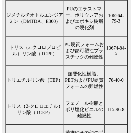
PUのエラストマ
ジメチルチオトルエンジア
ー、ポリウレアお
106264-
79-3
ミン（DMTDA、E300）
よびエポキシ樹脂
の硬化剤
PU硬質フォームお
トリス（2-クロロプロピ
13674-84-
よび熱可塑性プラ
5
ル）リン酸（TCPP）
スチックの難燃性
熱硬化性樹脂、
トリエチルリン酸（TEP）
PETおよびPU硬質
78-40-0
フォームの難燃性
フェノール樹脂と
トリス（2-クロロエチル）
ポリ塩化ビニルの
115-96-8
リン酸（TCEP）
難燃性
繊維やその他のポ