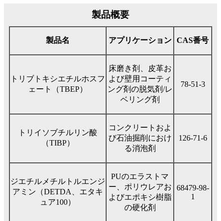
製品概要
製品名
アプリケーション
CAS番号
床磨き剤、皮革お
トリブトキシエチルホスフ
よび壁用コーティ
78-51-3
ェート（TBEP）
ング剤の脱気剤/レ
ベリング剤
コンクリートおよ
トリイソブチルリン酸
び石油掘削におけ
126-71-6
（TIBP）
る消泡剤
PUのエラストマ
ジエチルメチルトルエンジ
ー、ポリウレアお
68479-98-
アミン（DETDA、エタキ
1
よびエポキシ樹脂
ュア100）
の硬化剤