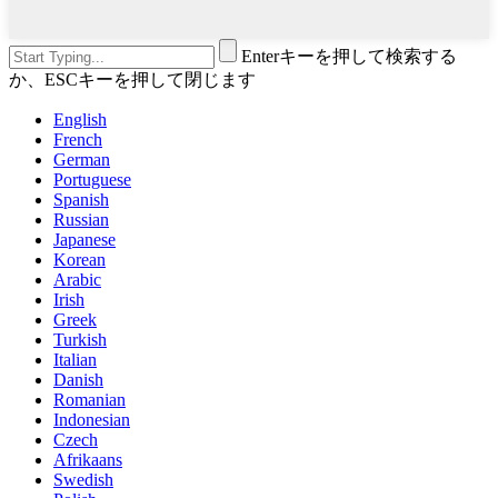
Enterキーを押して検索する
か、ESCキーを押して閉じます
English
French
German
Portuguese
Spanish
Russian
Japanese
Korean
Arabic
Irish
Greek
Turkish
Italian
Danish
Romanian
Indonesian
Czech
Afrikaans
Swedish