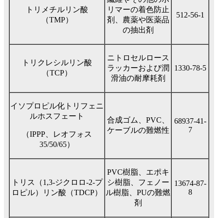
トリメチルリン酸
リマーの着色防止
512-56-1
（TMP）
剤、農薬や医薬品
の抽出剤
ニトロセルロース
トリクレシルリン酸
ラッカーおよび潤
1330-78-5
（TCP）
滑油の耐摩耗剤
イソプロピル化トリフェニ
ルホスフェート
合成ゴム、PVC、
68937-41-
7
ケーブルの難燃性
（IPPP、レオフォス
35/50/65）
PVC樹脂、エポキ
トリス（1,3-ジクロロ-2-プ
シ樹脂、フェノー
13674-87-
8
ロピル）リン酸（TDCP）
ル樹脂、PUの難燃
剤