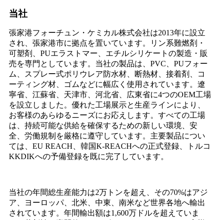
当社
張家港フォーチュン・ケミカル株式会社は2013年に設立
され、張家港市に拠点を置いています。リン系難燃剤・
可塑剤、PUエラストマー、エチルシリケートの製造・販
売を専門としています。当社の製品は、PVC、PUフォー
ム、スプレー式ポリウレア防水材、断熱材、接着剤、コ
ーティング材、ゴムなどに幅広く使用されています。遼
寧省、江蘇省、天津市、河北省、広東省に4つのOEM工場
を設立しました。優れた工場展示と生産ラインにより、
お客様のあらゆるニーズにお応えします。すべての工場
は、持続可能な供給を確保するための新しい環境、安
全、労働規制を厳格に遵守しています。主要製品につい
ては、EU REACH、韓国K-REACHへの正式登録、トルコ
KKDIKへの予備登録を既に完了しています。
当社の年間総生産能力は2万トンを超え、その70%はアジ
ア、ヨーロッパ、北米、中東、南米など世界各地へ輸出
されています。年間輸出額は1,600万ドルを超えていま