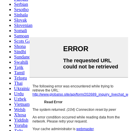
Serbian
Sesotho
Sinhala
Slovak
Slovenian
Somali
Samoan
Scots Gaelic
Shona
Sindhi
Sundanese
Swahili
Tajik
Tamil
Telugu
Thai
Ukrainian
Urdu
Uzbek
Vietnamese
Welsh
Xhosa
Yiddish
Yoruba
Zulu