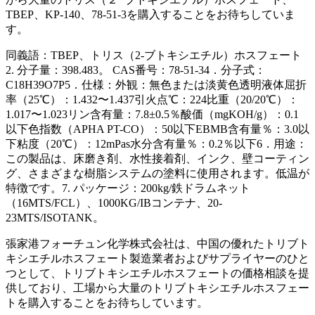
TBEP、KP-140、78-51-3を購入することをお待ちしていま
す。
同義語：TBEP、トリス（2-ブトキシエチル）ホスフェート
2. 分子量：398.483。 CAS番号：78-51-34．分子式：
C18H39O7P5．仕様：外観：無色または淡黄色透明液体屈折
率（25℃）：1.432〜1.437引火点℃：224比重（20/20℃）：
1.017〜1.023リン含有量：7.8±0.5％酸価（mgKOH/g）：0.1
以下色指数（APHA PT-CO）：50以下EBMB含有量％：3.0以
下粘度（20℃）：12mPas水分含有量％：0.2％以下6．用途：
この製品は、床磨き剤、水性接着剤、インク、壁コーティン
グ、さまざまな樹脂システムの塗料に使用されます。低温が
特徴です。7. パッケージ：200kg/鉄ドラムネット
（16MTS/FCL）、1000KG/IBコンテナ、20-
23MTS/ISOTANK。
張家港フォーチュン化学株式会社は、中国の優れたトリブト
キシエチルホスフェート製造業者およびサプライヤーのひと
つとして、トリブトキシエチルホスフェートの価格相談を提
供しており、工場から大量のトリブトキシエチルホスフェー
トを購入することをお待ちしています。